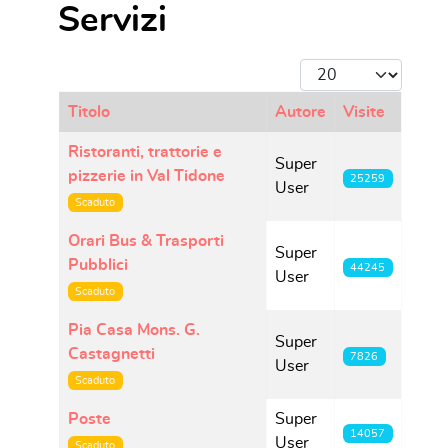
Servizi
Visualizza #
Titolo
Autore
Visite
Articoli
Ristoranti, trattorie e
Super
pizzerie in Val Tidone
25259
User
Scaduto
Orari Bus & Trasporti
Super
Pubblici
44245
User
Scaduto
Pia Casa Mons. G.
Super
Castagnetti
7826
User
Scaduto
Poste
Super
14057
User
Scaduto